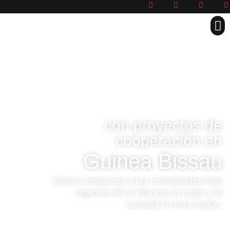
ONGD
con proyectos de
cooperación en
Guinea Bissau
Damos respuesta a las necesidades más
urgentes de la infancia, la mujer y la
sanidad en esta región.