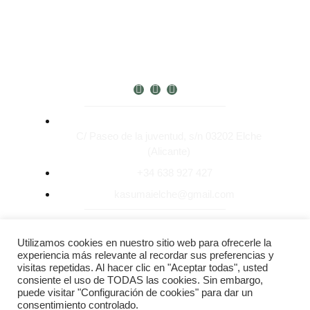
C/ Paseo de la juventud, s/n 03202 Elche
(Alicante)
+34 638 927 427
kasumaielche@gmail.com
Aviso Legal
Política de privacidad y cookies
Utilizamos cookies en nuestro sitio web para ofrecerle la
experiencia más relevante al recordar sus preferencias y
visitas repetidas. Al hacer clic en "Aceptar todas", usted
consiente el uso de TODAS las cookies. Sin embargo,
puede visitar "Configuración de cookies" para dar un
consentimiento controlado.