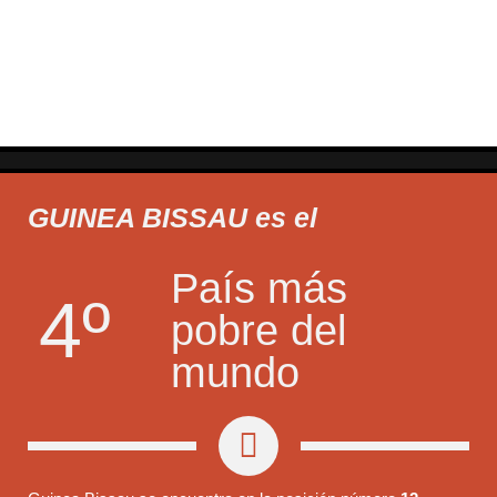
Fotografía realizada por David Olivelli (PhoJ)
GUINEA BISSAU es el
País más
4º
pobre del
mundo