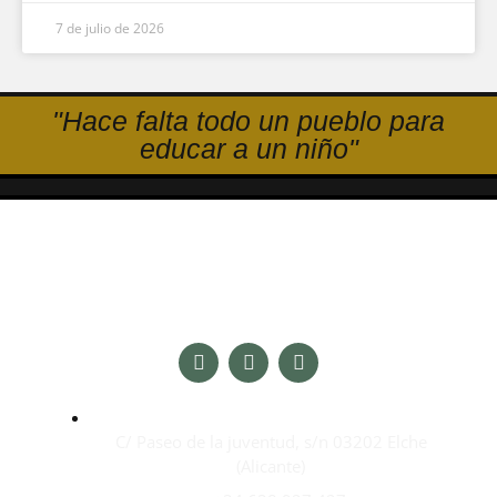
7 de julio de 2026
"Hace falta todo un pueblo para
educar a un niño"
C/ Paseo de la juventud, s/n 03202 Elche
(Alicante)