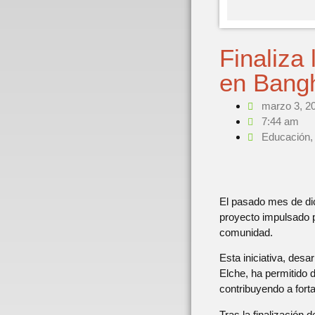
Finaliza 
en Bang
marzo 3, 2
7:44 am
Educación
El pasado mes de dic
proyecto impulsado p
comunidad.
Esta iniciativa, desa
Elche, ha permitido 
contribuyendo a for
Tras la finalización 