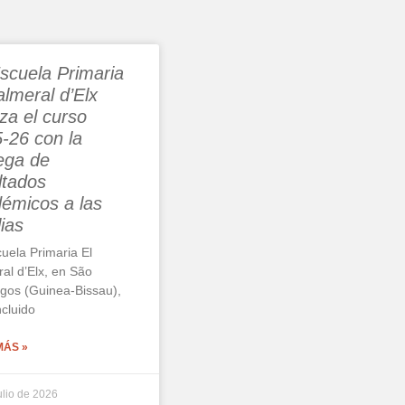
scuela Primaria
almeral d’Elx
iza el curso
-26 con la
ega de
ltados
émicos a las
lias
uela Primaria El
al d’Elx, en São
gos (Guinea-Bissau),
cluido
MÁS »
ulio de 2026