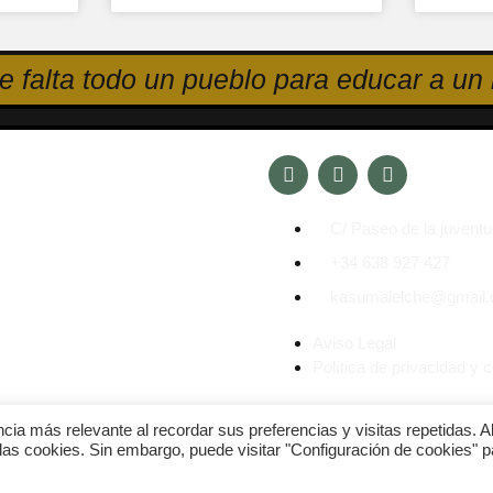
e falta todo un pueblo para educar a un 
C/ Paseo de la juventu
+34 638 927 427
kasumaielche@gmail
Aviso Legal
Política de privacidad y 
ncia más relevante al recordar sus preferencias y visitas repetidas. A
las cookies. Sin embargo, puede visitar "Configuración de cookies" p
© Kasumai Elche 2025. Todos los derechos reservados.