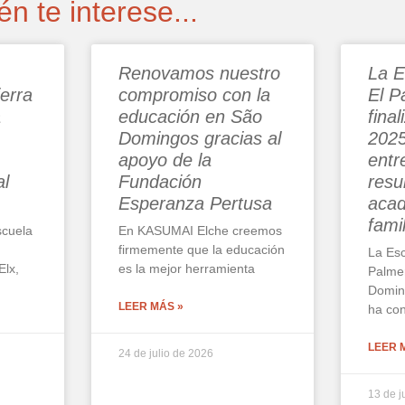
n te interese...
Renovamos nuestro
La E
ierra
compromiso con la
El P
a
educación en São
final
Domingos gracias al
2025
apoyo de la
entr
al
Fundación
resu
Esperanza Pertusa
acad
fami
scuela
En KASUMAI Elche creemos
firmemente que la educación
La Esc
Elx,
es la mejor herramienta
Palmer
Domin
LEER MÁS »
ha con
LEER 
24 de julio de 2026
13 de j