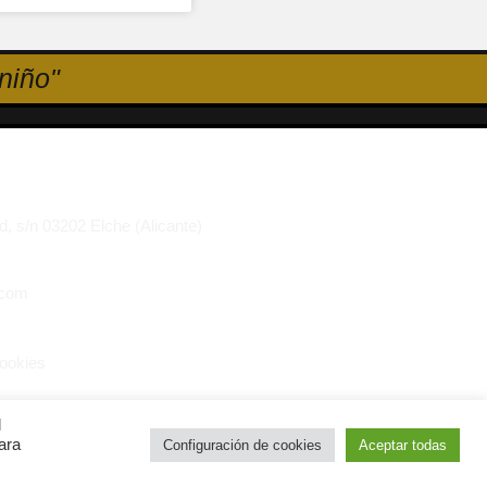
niño"
d, s/n 03202 Elche (Alicante)
.com
cookies
l
ara
Configuración de cookies
Aceptar todas