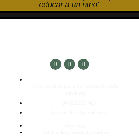
educar a un niño"
C/ Paseo de la juventud, s/n 03202 Elche
(Alicante)
+34 638 927 427
kasumaielche@gmail.com
Aviso Legal
Política de privacidad y cookies