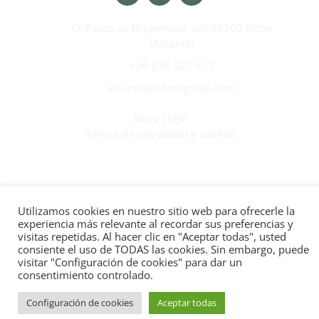
C/ Paseo de la juventud, s/n 03202 Elche
(Alicante)
+34 638 927 427
kasumaielche@gmail.com
Aviso Legal
Política de privacidad y cookies
Utilizamos cookies en nuestro sitio web para ofrecerle la
experiencia más relevante al recordar sus preferencias y
visitas repetidas. Al hacer clic en "Aceptar todas", usted
consiente el uso de TODAS las cookies. Sin embargo, puede
© Kasumai Elche 2025. Todos los derechos reservados.
visitar "Configuración de cookies" para dar un
consentimiento controlado.
Configuración de cookies
Aceptar todas