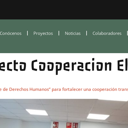
Conócenos
Proyectos
Noticias
Colaboradores
ecto Cooperacion E
que de Derechos Humanos” para fortalecer una cooperación tra