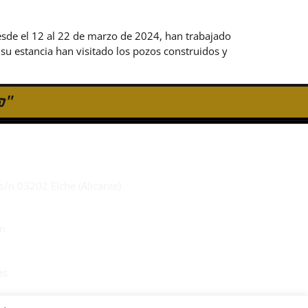
sde el 12 al 22 de marzo de 2024, han trabajado
su estancia han visitado los pozos construidos y
o"
s/n 03202 Elche (Alicante)
m
es