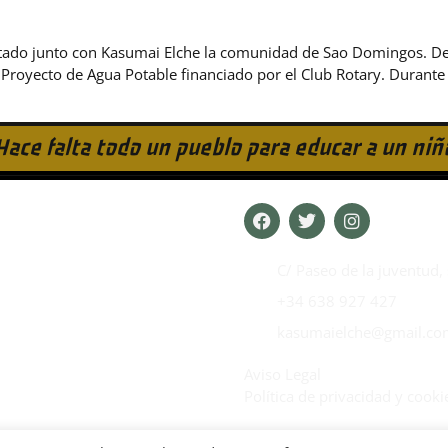
sitado junto con Kasumai Elche la comunidad de Sao Domingos. De
Proyecto de Agua Potable financiado por el Club Rotary. Durante 
Hace falta todo un pueblo para educar a un niñ
C/ Paseo de la juventud, 
+34 638 927 427
kasumaielche@gmail.co
Aviso Legal
Política de privacidad y cooki