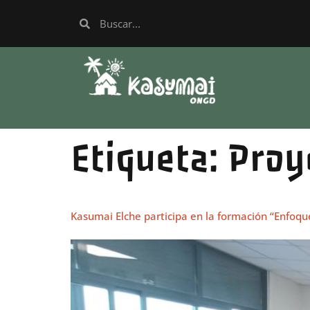
Etiqueta:
Proy
Kasumai Elche participa en la formación “Enfo