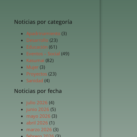
Noticias por categoría
Apadrinamiento
(3)
Desarrollo
(23)
Educación
(61)
Eventos – Social
(49)
Kasumai
(82)
Mujer
(3)
Proyectos
(23)
Sanidad
(4)
Noticias por fecha
julio 2026
(4)
junio 2026
(5)
mayo 2026
(3)
abril 2026
(1)
marzo 2026
(3)
febrero 2026
(3)